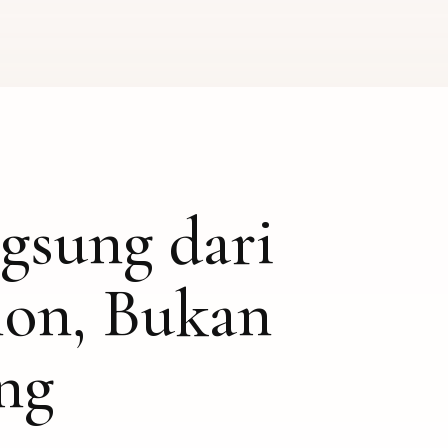
ngsung dari
lon, Bukan
ng