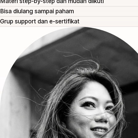
Materi step-by-step dan mudah diikuti
Bisa diulang sampai paham
Grup support dan e-sertifikat