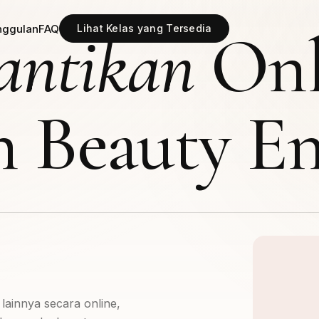
antikan
Onl
nggulan
FAQ
Lihat Kelas yang Tersedia
 Beauty En
y lainnya secara online,