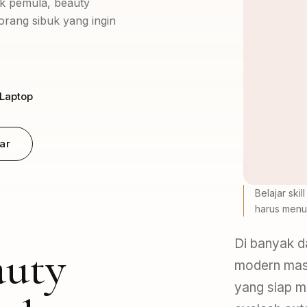
uk pemula, beauty
n orang sibuk yang ingin
 Laptop
ar
Belajar skil
harus menun
Di banyak da
auty
modern masi
yang siap mem