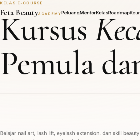
KELAS E-COURSE
Feta Beauty
Kursus
Kec
Peluang
Mentor
Kelas
Roadmap
Keu
ACADEMY
Pemula dan
Belajar nail art, lash lift, eyelash extension, dan skill beaut