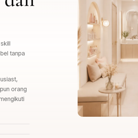
kill
ibel tanpa
usiast,
aupun orang
 mengikuti