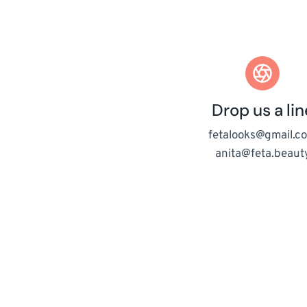
Drop us a lin
fetalooks@gmail.c
anita@feta.beaut