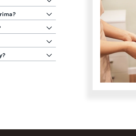
rima?
?
y?