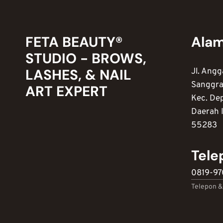
FETA BEAUTY®
Ala
STUDIO - BROWS,
LASHES, & NAIL
Jl. Angg
Sanggra
ART EXPERT
Kec. De
Daerah 
55283
Tele
0819-9
Telepon 