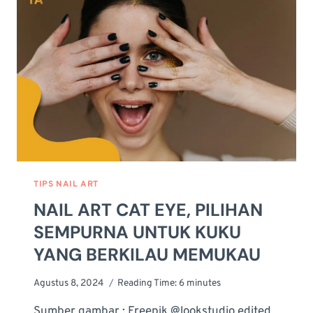
TIMELESS
YANG
HITS
LAGI
TIPS NAIL ART
NAIL ART CAT EYE, PILIHAN
SEMPURNA UNTUK KUKU
YANG BERKILAU MEMUKAU
Agustus 8, 2024
Reading Time:
6
minutes
Sumber gambar : Freepik @lookstudio edited