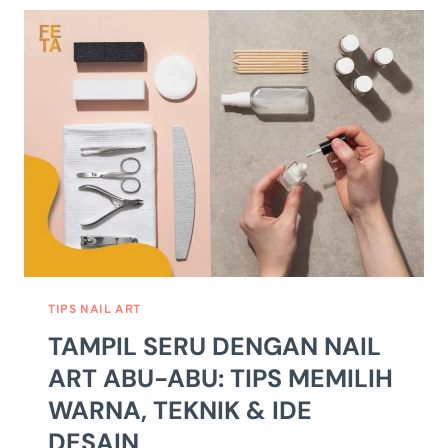
SI
MANIS
ATRAKTIF
UNTUK
TAMPIL
STAND
OUT
TIPS NAIL ART
TAMPIL SERU DENGAN NAIL
ART ABU-ABU: TIPS MEMILIH
WARNA, TEKNIK & IDE
DESAIN