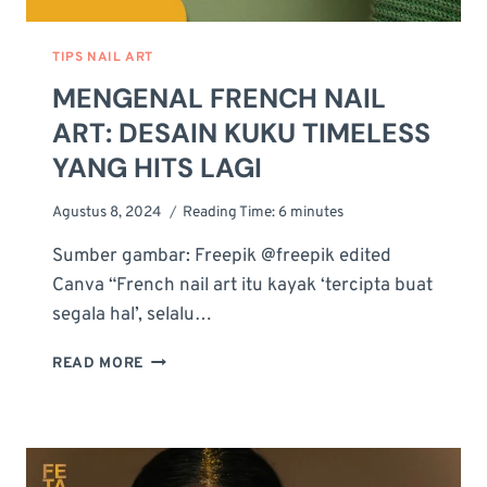
TIPS NAIL ART
MENGENAL FRENCH NAIL
ART: DESAIN KUKU TIMELESS
YANG HITS LAGI
Agustus 8, 2024
Reading Time:
6
minutes
Sumber gambar: Freepik @freepik edited
Canva “French nail art itu kayak ‘tercipta buat
segala hal’, selalu…
MENGENAL
READ MORE
FRENCH
NAIL
ART:
DESAIN
KUKU