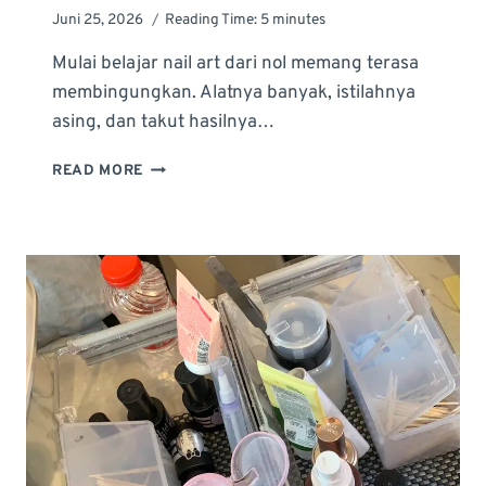
Juni 25, 2026
Reading Time:
5
minutes
Mulai belajar nail art dari nol memang terasa
membingungkan. Alatnya banyak, istilahnya
asing, dan takut hasilnya…
CARA
READ MORE
BELAJAR
NAIL
ART
DARI
NOL
UNTUK
PEMULA:
PANDUAN
LENGKAP
2026