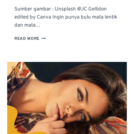
Sumber gambar : Unsplash @JC Gellidon
edited by Canva Ingin punya bulu mata lentik
dan mata…
9
READ MORE
MANFAAT
LASH
LIFT:
MENGAPA
KAMU
HARUS
MENCOBANYA