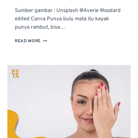
Sumber gambar : Unsplash @Averie Woodard
edited Canva Punya bulu mata itu kayak
punya rambut, bisa…
LASH
READ MORE
LIFT
VS
EYELASH
EXTENSION:
MANA
YANG
LEBIH
BAIK
UNTUK
ANDA?