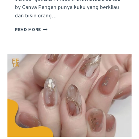
by Canva Pengen punya kuku yang berkilau
dan bikin orang…
NAIL
READ MORE
ART
CAT
EYE,
PILIHAN
SEMPURNA
UNTUK
KUKU
YANG
BERKILAU
MEMUKAU