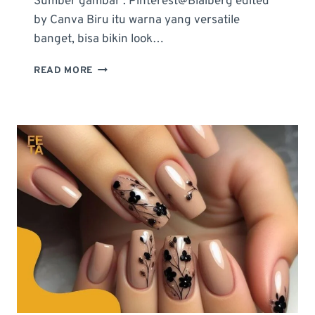
Sumber gambar : Pinterest@Blaiberg edited
by Canva Biru itu warna yang versatile
banget, bisa bikin look…
IDE
READ MORE
DESIGN
NAIL
ART
BIRU,
KOMBINASI
WARNA
TERBAIK,
DAN
FILOSOFI
DI
BALIKNYA