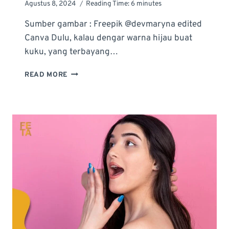
Agustus 8, 2024
Reading Time:
6
minutes
Sumber gambar : Freepik @devmaryna edited
Canva Dulu, kalau dengar warna hijau buat
kuku, yang terbayang…
TAMPIL
READ MORE
KALEM
DENGAN
NAIL
ART
HIJAU
SAGE:
IDE
DESAIN
&
TIPS
MEMBUATNYA