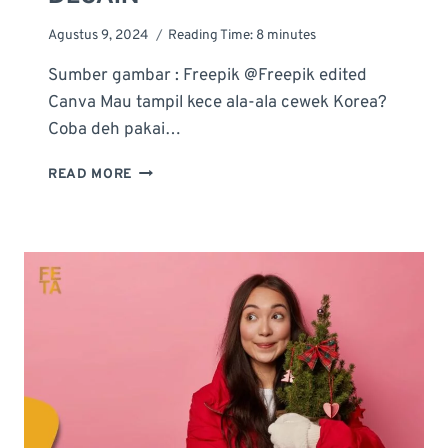
Agustus 9, 2024
Reading Time:
8
minutes
Sumber gambar : Freepik @Freepik edited
Canva Mau tampil kece ala-ala cewek Korea?
Coba deh pakai…
TAMPIL
READ MORE
SERU
DENGAN
NAIL
ART
ABU-
ABU:
TIPS
MEMILIH
WARNA,
TEKNIK
&
IDE
DESAIN