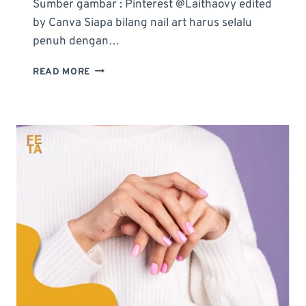
Sumber gambar : Pinterest @Laithaovy edited
by Canva Siapa bilang nail art harus selalu
penuh dengan…
INSPIRASI
READ MORE
IDE
DESIGN
NAIL
ART
POLOS
ANTI
NGEBOSENIN