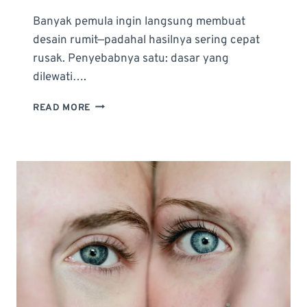
Banyak pemula ingin langsung membuat
desain rumit—padahal hasilnya sering cepat
rusak. Penyebabnya satu: dasar yang
dilewati….
APA
READ MORE
ITU
NAIL
ART
BASIC
DAN
KENAPA
PEMULA
HARUS
MENGUASAINYA
DULU?