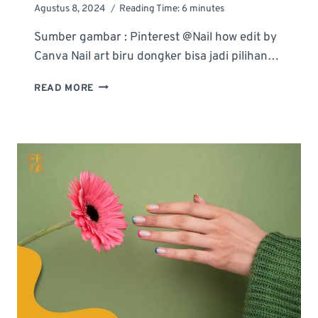
Agustus 8, 2024
Reading Time:
6
minutes
Sumber gambar : Pinterest @Nail how edit by
Canva Nail art biru dongker bisa jadi pilihan…
INSPIRASI
READ MORE
DESAIN
NAIL
ART
BIRU
DONGKER,
SAATNYA
TAMPIL
ELEGAN
NAN
MISTERIUS!