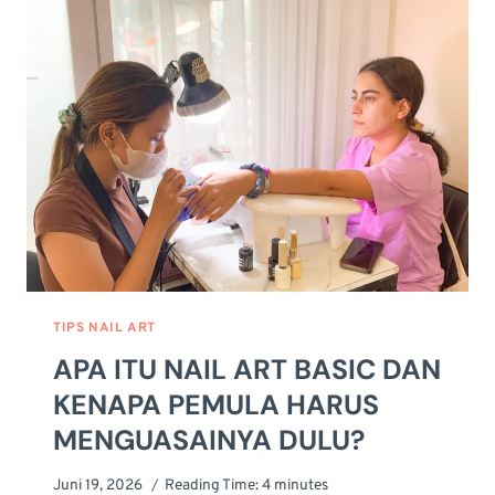
PEMULA
YANG
WAJIB
DISIAPKAN
(2026)
TIPS NAIL ART
APA ITU NAIL ART BASIC DAN
KENAPA PEMULA HARUS
MENGUASAINYA DULU?
Juni 19, 2026
Reading Time:
4
minutes