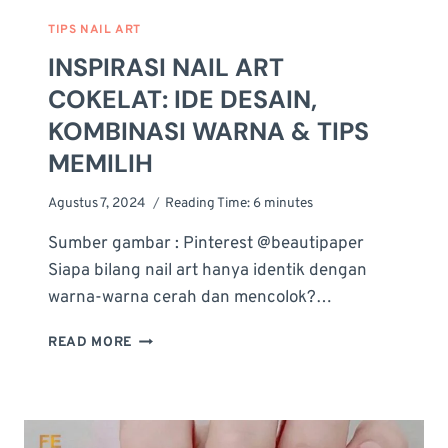
TIPS NAIL ART
INSPIRASI NAIL ART
COKELAT: IDE DESAIN,
KOMBINASI WARNA & TIPS
MEMILIH
Agustus 7, 2024
Reading Time:
6
minutes
Sumber gambar : Pinterest @beautipaper
Siapa bilang nail art hanya identik dengan
warna-warna cerah dan mencolok?…
INSPIRASI
READ MORE
NAIL
ART
COKELAT:
IDE
DESAIN,