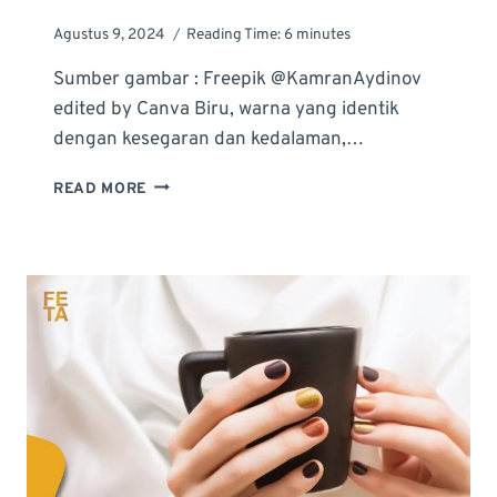
Agustus 9, 2024
Reading Time:
6
minutes
Sumber gambar : Freepik @KamranAydinov
edited by Canva Biru, warna yang identik
dengan kesegaran dan kedalaman,…
TAMPIL
READ MORE
GLAMOR
DAN
SHIMMER-
SHIMMER
DENGAN
NAIL
ART
BIRU
GLITTER