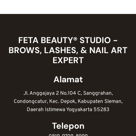
NAIL
ART
DIY?
INI
5
ALAT
FETA BEAUTY® STUDIO -
YANG
BROWS, LASHES, & NAIL ART
WAJIB
KAMU
EXPERT
PUNYA!
Alamat
Jl. Anggajaya 2 No.104 C, Sanggrahan,
Condongcatur, Kec. Depok, Kabupaten Sleman,
Daerah Istimewa Yogyakarta 55283
Telepon