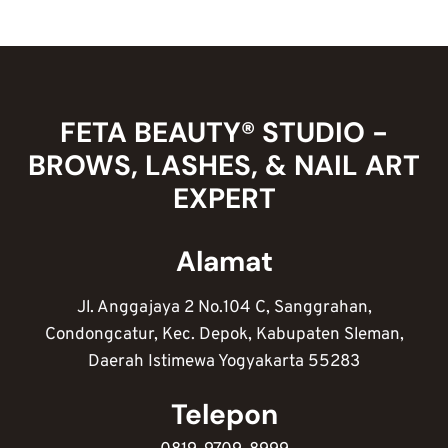
NAIL
ART?
INI
5
TIPS
MERAWAT
FETA BEAUTY® STUDIO -
KUKU
BROWS, LASHES, & NAIL ART
AGAR
SEHAT
EXPERT
&
KUAT
Alamat
Jl. Anggajaya 2 No.104 C, Sanggrahan,
Condongcatur, Kec. Depok, Kabupaten Sleman,
Daerah Istimewa Yogyakarta 55283
Telepon