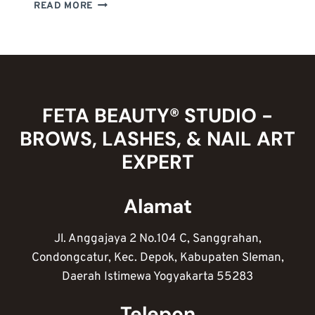
OPTIMALKAN
READ MORE
BRANDING
DENGAN
PORTOFOLIO
NAIL
ART:
CARA
MEMBUAT
FETA BEAUTY® STUDIO -
&
BROWS, LASHES, & NAIL ART
TIPS
PRO
EXPERT
Alamat
Jl. Anggajaya 2 No.104 C, Sanggrahan,
Condongcatur, Kec. Depok, Kabupaten Sleman,
Daerah Istimewa Yogyakarta 55283
Telepon