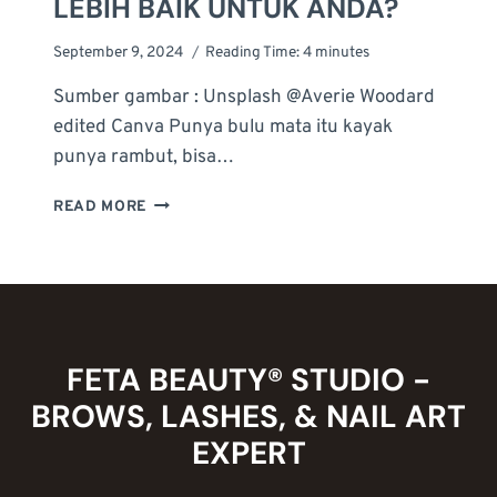
LEBIH BAIK UNTUK ANDA?
September 9, 2024
Reading Time:
4
minutes
Sumber gambar : Unsplash @Averie Woodard
edited Canva Punya bulu mata itu kayak
punya rambut, bisa…
LASH
READ MORE
LIFT
VS
EYELASH
EXTENSION:
MANA
YANG
LEBIH
FETA BEAUTY® STUDIO -
BAIK
BROWS, LASHES, & NAIL ART
UNTUK
ANDA?
EXPERT