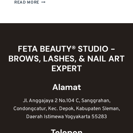
TAMPIL
READ MORE
SERU
DENGAN
NAIL
ART
ABU-
ABU:
TIPS
FETA BEAUTY® STUDIO -
MEMILIH
BROWS, LASHES, & NAIL ART
WARNA,
TEKNIK
EXPERT
&
IDE
DESAIN
Alamat
Jl. Anggajaya 2 No.104 C, Sanggrahan,
Condongcatur, Kec. Depok, Kabupaten Sleman,
Daerah Istimewa Yogyakarta 55283
Telepon