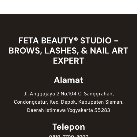
NAIL
ART
BIRU,
KOMBINASI
WARNA
TERBAIK,
FETA BEAUTY® STUDIO -
DAN
BROWS, LASHES, & NAIL ART
FILOSOFI
DI
EXPERT
BALIKNYA
Alamat
Jl. Anggajaya 2 No.104 C, Sanggrahan,
Condongcatur, Kec. Depok, Kabupaten Sleman,
Daerah Istimewa Yogyakarta 55283
Telepon