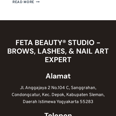
MENGENAL
READ MORE
NAIL
ART
MARBLE:
TEKNIK
MEMBUAT,
IDE
DESAIN,
FETA BEAUTY® STUDIO -
DAN
BROWS, LASHES, & NAIL ART
TIPS
KREATIF
EXPERT
Alamat
Jl. Anggajaya 2 No.104 C, Sanggrahan,
Condongcatur, Kec. Depok, Kabupaten Sleman,
Daerah Istimewa Yogyakarta 55283
Telepon