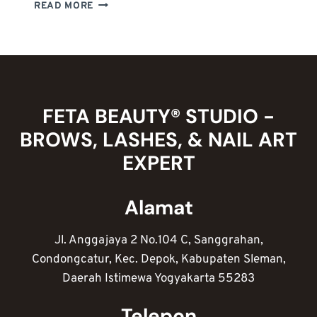
MENGENAL
READ MORE
NAIL
ART
MARBLE:
TEKNIK
MEMBUAT,
IDE
DESAIN,
FETA BEAUTY® STUDIO -
DAN
BROWS, LASHES, & NAIL ART
TIPS
KREATIF
EXPERT
Alamat
Jl. Anggajaya 2 No.104 C, Sanggrahan,
Condongcatur, Kec. Depok, Kabupaten Sleman,
Daerah Istimewa Yogyakarta 55283
Telepon