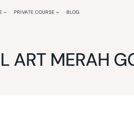
E
PRIVATE COURSE
BLOG
IL ART MERAH G