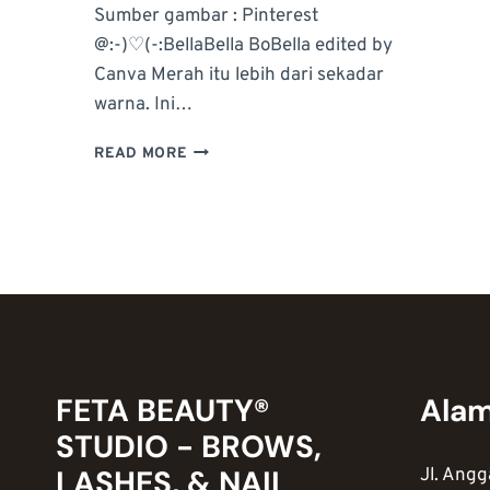
Sumber gambar : Pinterest
@:-)♡(-:BellaBella BoBella edited by
Canva Merah itu lebih dari sekadar
warna. Ini…
TAMPIL
READ MORE
MENYALA
DAN
MEWAH
DENGAN
NAIL
ART
WARNA
MERAH:
TEKNIK
&
FETA BEAUTY®
Ala
IDE
DESAIN
STUDIO - BROWS,
LASHES, & NAIL
Jl. Angg