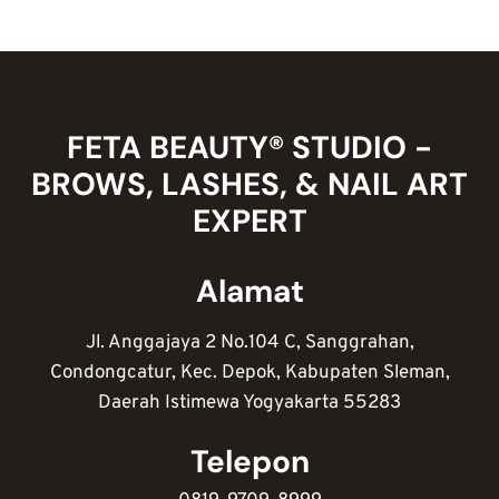
NAIL
ART
YANG
SESUAI
GAYA
DAN
FETA BEAUTY® STUDIO -
KEPRIBADIAN
BROWS, LASHES, & NAIL ART
EXPERT
Alamat
Jl. Anggajaya 2 No.104 C, Sanggrahan,
Condongcatur, Kec. Depok, Kabupaten Sleman,
Daerah Istimewa Yogyakarta 55283
Telepon