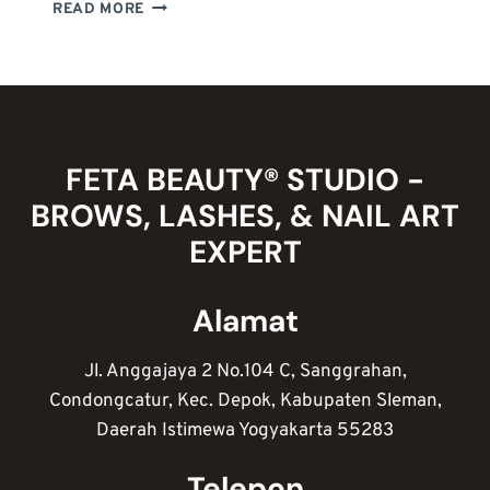
TAMPIL
READ MORE
MENYALA
DAN
MEWAH
DENGAN
NAIL
ART
WARNA
FETA BEAUTY® STUDIO -
MERAH:
BROWS, LASHES, & NAIL ART
TEKNIK
&
EXPERT
IDE
DESAIN
Alamat
Jl. Anggajaya 2 No.104 C, Sanggrahan,
Condongcatur, Kec. Depok, Kabupaten Sleman,
Daerah Istimewa Yogyakarta 55283
Telepon