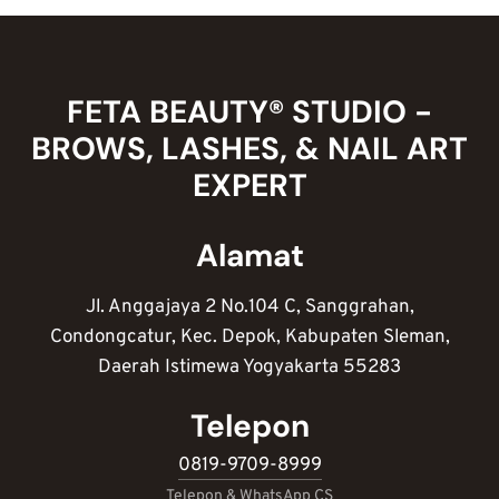
NAIL
ART
YANG
WAJIB
ADA
FETA BEAUTY® STUDIO -
BROWS, LASHES, & NAIL ART
EXPERT
Alamat
Jl. Anggajaya 2 No.104 C, Sanggrahan,
Condongcatur, Kec. Depok, Kabupaten Sleman,
Daerah Istimewa Yogyakarta 55283
Telepon
0819-9709-8999
Telepon & WhatsApp CS