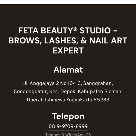
NAIL
ART
YANG
WAJIB
ADA
FETA BEAUTY® STUDIO -
BROWS, LASHES, & NAIL ART
EXPERT
Alamat
Jl. Anggajaya 2 No.104 C, Sanggrahan,
Condongcatur, Kec. Depok, Kabupaten Sleman,
Daerah Istimewa Yogyakarta 55283
Telepon
0819-9709-8999
Telepon & WhatsApp CS