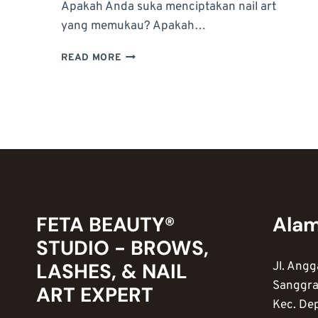
Apakah Anda suka menciptakan nail art
yang memukau? Apakah…
4
READ MORE
KATEGORI
PERALATAN
NAIL
ART
YANG
WAJIB
ADA
FETA BEAUTY®
Ala
STUDIO - BROWS,
LASHES, & NAIL
Jl. Angg
Sanggra
ART EXPERT
Kec. De