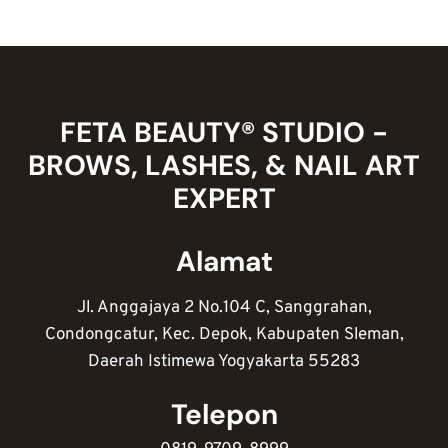
CONTOH
MANAJEMEN
BISNIS
NAIL
ART
LENGKAP
FETA BEAUTY® STUDIO -
BROWS, LASHES, & NAIL ART
EXPERT
Alamat
Jl. Anggajaya 2 No.104 C, Sanggrahan,
Condongcatur, Kec. Depok, Kabupaten Sleman,
Daerah Istimewa Yogyakarta 55283
Telepon