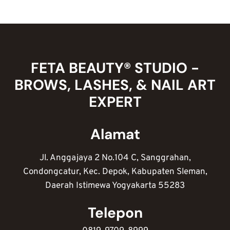
NAIL
ART
UNTUK
LIBURAN,
TAMPIL
STYLISH
FETA BEAUTY® STUDIO -
&
BROWS, LASHES, & NAIL ART
SLAY
DI
EXPERT
MOMEN
HOLIDAY!
Alamat
Jl. Anggajaya 2 No.104 C, Sanggrahan,
Condongcatur, Kec. Depok, Kabupaten Sleman,
Daerah Istimewa Yogyakarta 55283
Telepon