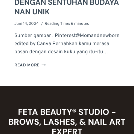
DENGAN SENTUHAN BUDAYA
NAN UNIK
Juni 14, 2024
Reading Time:
6
minutes
Sumber gambar : Pinterest@Momandnewborn
edited by Canva Pernahkah kamu merasa
bosan dengan desain kuku yang itu-itu…
NAIL
READ MORE
ART
ETNIK,
MEMPERCANTIK
KUKU
DENGAN
SENTUHAN
BUDAYA
FETA BEAUTY® STUDIO -
NAN
BROWS, LASHES, & NAIL ART
UNIK
EXPERT