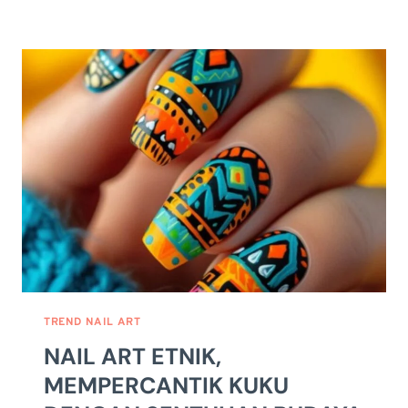
NAIL
ART
IMLEK:
MAKNA
DI
BALIKNYA
&
TIPS
MEMBUAT
TREND NAIL ART
NAIL ART ETNIK,
MEMPERCANTIK KUKU