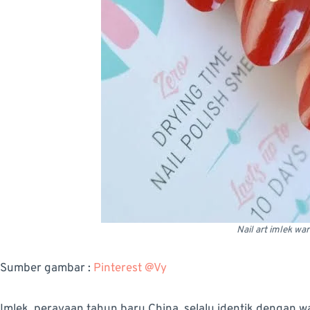
Nail art imlek wa
Sumber gambar :
Pinterest @Vy
Imlek, perayaan tahun baru China, selalu identik dengan 