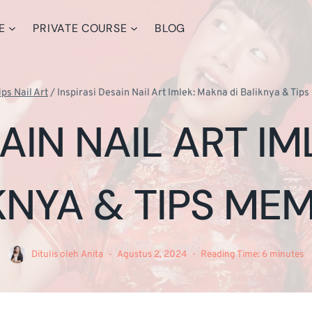
E
PRIVATE COURSE
BLOG
ips Nail Art
/
Inspirasi Desain Nail Art Imlek: Makna di Baliknya & Ti
SAIN NAIL ART IM
KNYA & TIPS ME
Ditulis oleh
Anita
Agustus 2, 2024
Reading Time:
6
minutes