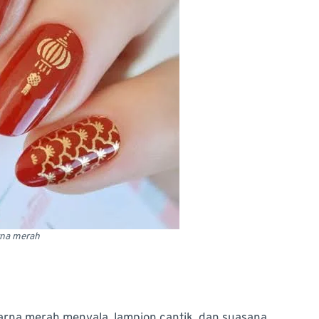
rna merah
warna merah menyala, lampion cantik, dan suasana