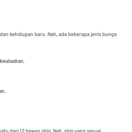
an kehidupan baru. Nah, ada beberapa jenis bunga
keabadian.
an.
satu dari 12 hewan shio. Nah, shio yang sesuai