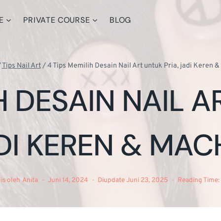
E
PRIVATE COURSE
BLOG
/
Tips Nail Art
/
4 Tips Memilih Desain Nail Art untuk Pria, jadi Keren 
H DESAIN NAIL A
DI KEREN & MAC
lis oleh
Anita
Juni 14, 2024
Diupdate
Juni 23, 2025
Reading Time: