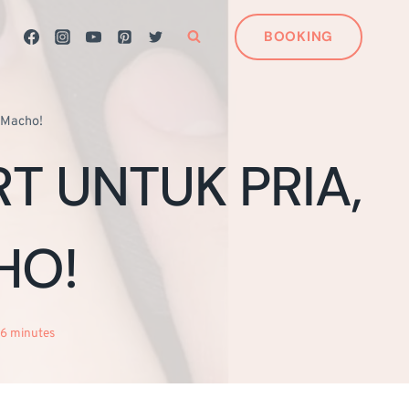
BOOKING
& Macho!
RT UNTUK PRIA,
HO!
6
minutes