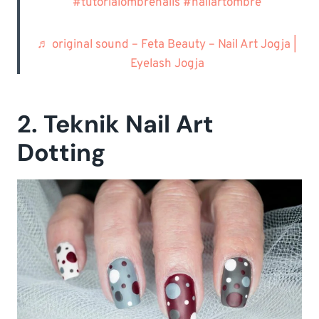
#tutorialombrenails
#nailartombre
♬ original sound – Feta Beauty – Nail Art Jogja |
Eyelash Jogja
2. Teknik Nail Art
Dotting