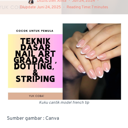
Ditulis oleh
Anita
Juli 24, 2024
Diupdate
Juni 24, 2025
Reading Time:
7
minutes
Kuku cantik model french tip
Sumber gambar : Canva