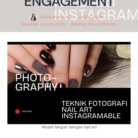
ENGAGEMENT
Ditulis oleh
Anita
Juli 24, 2024
Diupdate
Juni 24, 2025
Reading Time:
5
minutes
Model tangan dengan nail art