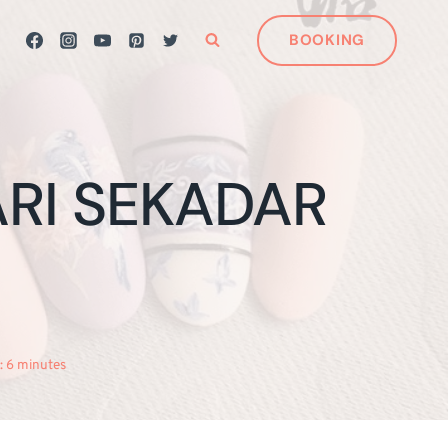
BOOKING
ARI SEKADAR
:
6
minutes