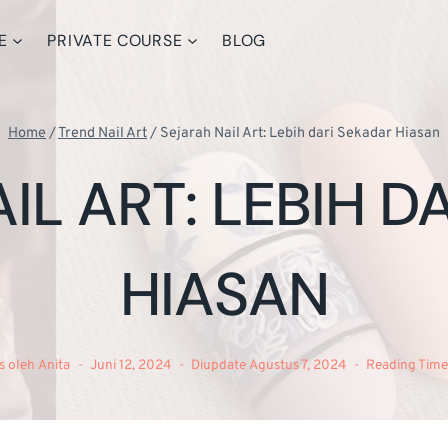
E
PRIVATE COURSE
BLOG
Home
/
Trend Nail Art
/
Sejarah Nail Art: Lebih dari Sekadar Hiasan
IL ART: LEBIH D
HIASAN
is oleh
Anita
Juni 12, 2024
Diupdate
Agustus 7, 2024
Reading Time