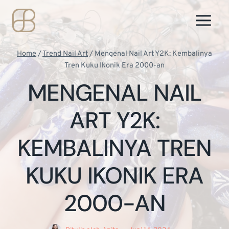
Skip
to
content
Home
/
Trend Nail Art
/
Mengenal Nail Art Y2K: Kembalinya
Tren Kuku Ikonik Era 2000-an
MENGENAL NAIL
ART Y2K:
KEMBALINYA TREN
KUKU IKONIK ERA
2000-AN