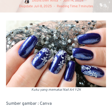
Ditulis oleh
Anita
Juni 14, 2024
Diupdate
Juli 8, 2025
Reading Time:
7
minutes
Kuku yang memakai Nail Art Y2K
Sumber gambar : Canva