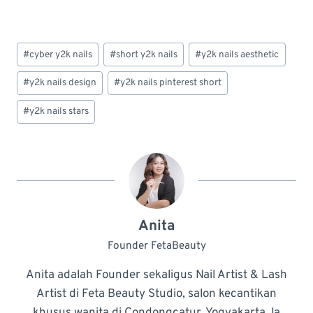
Post
#
cyber y2k nails
#
short y2k nails
#
y2k nails aesthetic
Tags:
#
y2k nails design
#
y2k nails pinterest short
#
y2k nails stars
Anita
Founder FetaBeauty
Anita adalah Founder sekaligus Nail Artist & Lash
Artist di Feta Beauty Studio, salon kecantikan
khusus wanita di Condongcatur, Yogyakarta. Ia